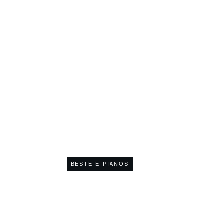
ür Fortgeschrittene 
BESTE E-PIANOS