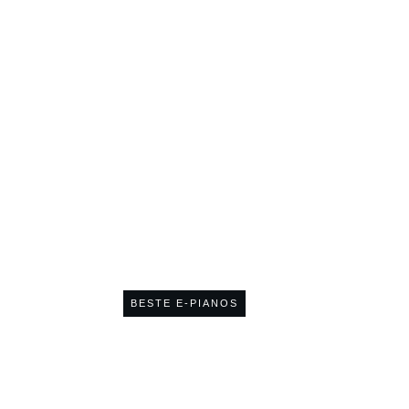
 Fortgeschrittene unt
BESTE E-PIANOS