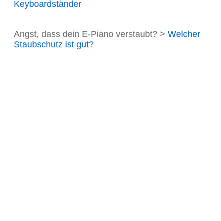
Keyboardständer
Angst, dass dein E-Piano verstaubt? >
Welcher
Staubschutz ist gut?
Sichere dir
kostenlos diese 5
beeindruckenden
Klavierstücke!