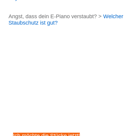
Angst, dass dein E-Piano verstaubt? >
Welcher
Staubschutz ist gut?
Sichere dir
kostenlos diese 5
beeindruckenden
Klavierstücke!
Ich möchte die Stücke jetzt!