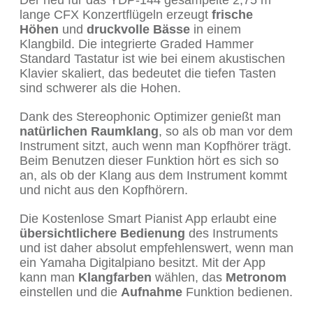
Der neu für das YDP-144 gesampelte 2,75 m
lange CFX Konzertflügeln erzeugt
frische
Höhen
und
druckvolle Bässe
in einem
Klangbild. Die integrierte Graded Hammer
Standard Tastatur ist wie bei einem akustischen
Klavier skaliert, das bedeutet die tiefen Tasten
sind schwerer als die Hohen.
Dank des Stereophonic Optimizer genießt man
natürlichen Raumklang
, so als ob man vor dem
Instrument sitzt, auch wenn man Kopfhörer trägt.
Beim Benutzen dieser Funktion hört es sich so
an, als ob der Klang aus dem Instrument kommt
und nicht aus den Kopfhörern.
Die Kostenlose Smart Pianist App erlaubt eine
übersichtlichere Bedienung
des Instruments
und ist daher absolut empfehlenswert, wenn man
ein Yamaha Digitalpiano besitzt. Mit der App
kann man
Klangfarben
wählen, das
Metronom
einstellen und die
Aufnahme
Funktion bedienen.