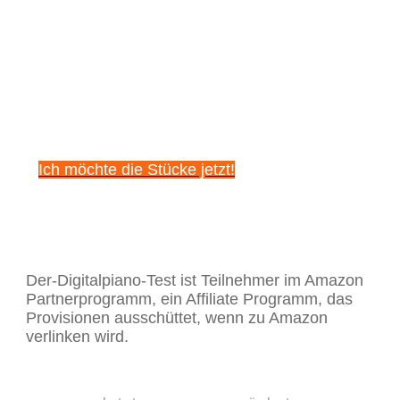
Sichere dir
kostenlos diese 5
beeindruckenden
Klavierstücke!
Ich möchte die Stücke jetzt!
Der-Digitalpiano-Test ist Teilnehmer im Amazon
Partnerprogramm, ein Affiliate Programm, das
Provisionen ausschüttet, wenn zu Amazon
verlinken wird.