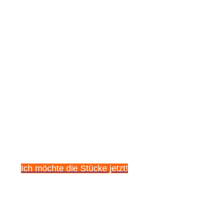
Sichere dir
kostenlos diese 5
beeindruckenden
Klavierstücke!
Ich möchte die Stücke jetzt!